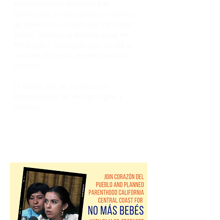
esterilizaciones forzadas han
continuado en las cárceles y centros
de detención. La película, No Más
Bebés, destaca la batalla legal en
Madrigal v. Quilligan que ayudó a
cambiar el rumbo de esta horrible
práctica.
El evento fue en español con
interpretación en vivo en inglés y
mixteco.