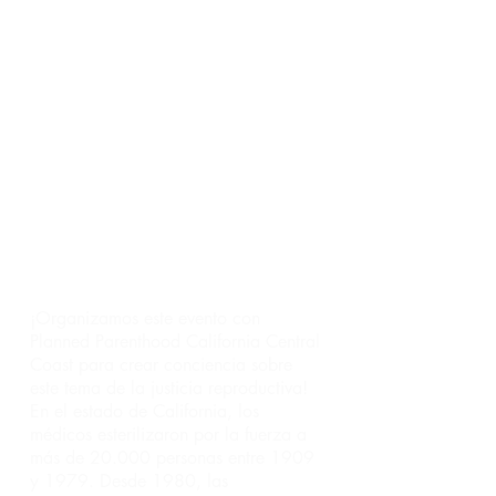
film, No Más Bebés, highlights the
legal battle in Madrigal v. Quilligan
that helped to shift the tides against
this horrific practice.
The event was in Spanish with live
interpretation in English and Mixteco.
No Más Bebés proyección y discusión
¡Organizamos este evento con
Planned Parenthood California Central
Coast para crear conciencia sobre
este tema de la justicia reproductiva!
En el estado de California, los
médicos esterilizaron por la fuerza a
más de 20.000 personas entre 1909
y 1979. Desde 1980, las